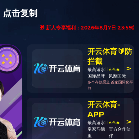
e.
。
m
|
德赢网页版
|
WG网_WG(中国)
|
米兰体育
|